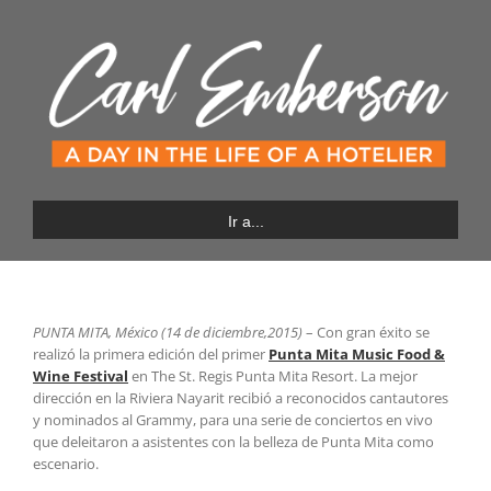
Saltar
al
contenido
Ir a...
PUNTA MITA, México (14 de diciembre,2015)
– Con gran éxito se
realizó la primera edición del primer
Punta Mita Music Food &
Wine Festival
en The St. Regis Punta Mita Resort. La mejor
dirección en la Riviera Nayarit recibió a reconocidos cantautores
y nominados al Grammy, para una serie de conciertos en vivo
que deleitaron a asistentes con la belleza de Punta Mita como
escenario.