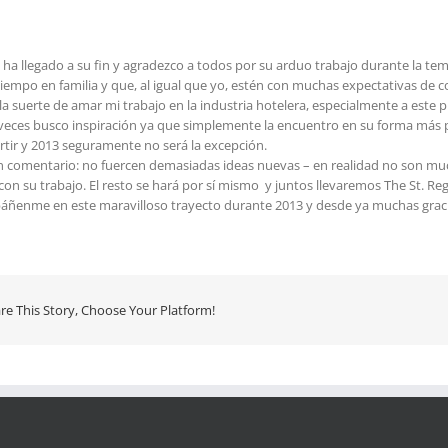
2 ha llegado a su fin y agradezco a todos por su arduo trabajo durante la 
tiempo en familia y que, al igual que yo, estén con muchas expectativas de 
la suerte de amar mi trabajo en la industria hotelera, especialmente a este
veces busco inspiración ya que simplemente la encuentro en su forma más pur
tir y 2013 seguramente no será la excepción.
n comentario: no fuercen demasiadas ideas nuevas – en realidad no son mu
 con su trabajo. El resto se hará por sí mismo y juntos llevaremos The St. Re
ñenme en este maravilloso trayecto durante 2013 y desde ya muchas graci
re This Story, Choose Your Platform!