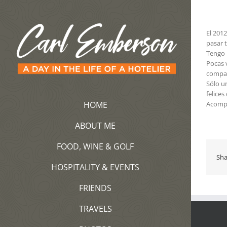
Saltar
al
contenido
El 201
pasar 
Tengo 
Pocas 
compar
Sólo u
felices
HOME
Acompá
ABOUT ME
FOOD, WINE & GOLF
Sha
HOSPITALITY & EVENTS
FRIENDS
TRAVELS