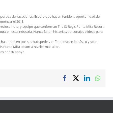
temporada de vacaciones. Espero que hayan tenido la oportunidad de
comenzar el 2013.
 precioso hotel y equipo que conforman The St Regis Punta Mita Resort.
a en esta industria. Nunca faltan historias, personajes e ideas para
chas – hablen con sus huéspedes, enfóquense en lo básico y sean
gis Punta Mita Resort a niveles más altos.
as por su apoyo.
Facebook
X
LinkedIn
Wha